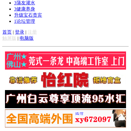
3
蒲友灌水
3
健康养身
升级宝石贵宾
1
论坛管理
首页
|
登录
|
注册
触屏版
|
电脑版