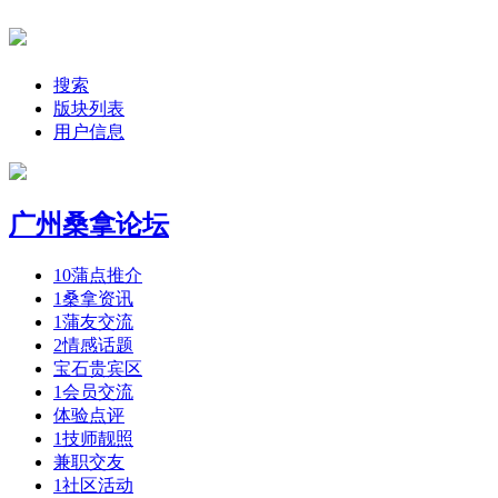
搜索
版块列表
用户信息
广州桑拿论坛
10
蒲点推介
1
桑拿资讯
1
蒲友交流
2
情感话题
宝石贵宾区
1
会员交流
体验点评
1
技师靓照
兼职交友
1
社区活动