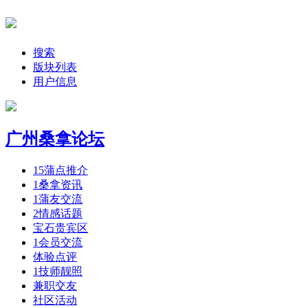
搜索
版块列表
用户信息
广州桑拿论坛
15
蒲点推介
1
桑拿资讯
1
蒲友交流
2
情感话题
宝石贵宾区
1
会员交流
体验点评
1
技师靓照
兼职交友
社区活动