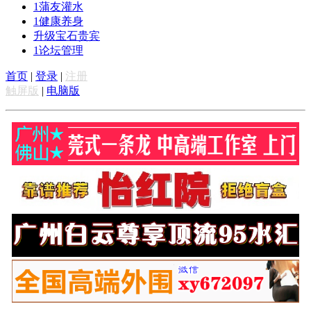
1
蒲友灌水
1
健康养身
升级宝石贵宾
1
论坛管理
首页
|
登录
|
注册
触屏版
|
电脑版